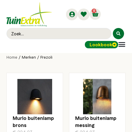
0
Lookbook
Buitenver
Home
/ Merken / Frezoli
Murlo buitenlamp
Murlo buitenlamp
brons
messing