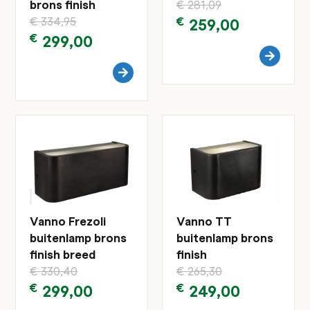
brons finish
€
281,09
€
334,95
€
259,00
€
299,00
Vanno Frezoli
Vanno TT
buitenlamp brons
buitenlamp brons
finish breed
finish
€
330,40
€
265,30
€
299,00
€
249,00