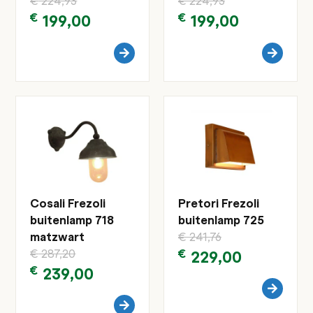
€
224,93
€
224,93
€
199,00
€
199,00
Cosali Frezoli
Pretori Frezoli
buitenlamp 718
buitenlamp 725
matzwart
€
241,76
€
287,20
€
229,00
€
239,00