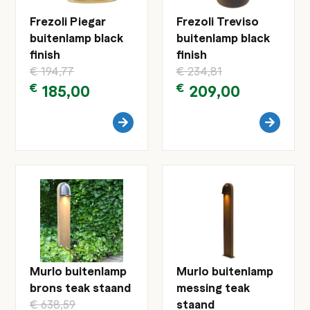
Frezoli Piegar
Frezoli Treviso
buitenlamp black
buitenlamp black
finish
finish
€
194,77
€
234,81
€
185,00
€
209,00
Murlo buitenlamp
Murlo buitenlamp
brons teak staand
messing teak
€
638,59
staand