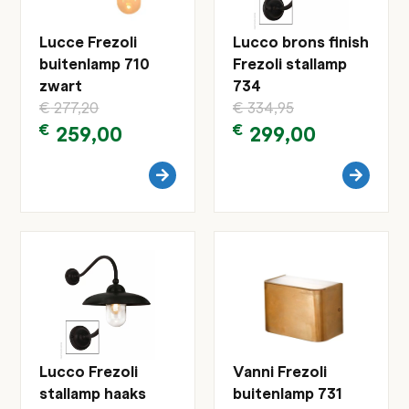
Lucce Frezoli
Lucco brons finish
buitenlamp 710
Frezoli stallamp
zwart
734
€
277,20
€
334,95
€
259,00
€
299,00
Lucco Frezoli
Vanni Frezoli
stallamp haaks
buitenlamp 731