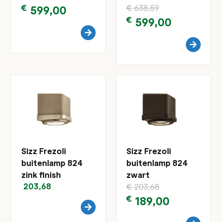
€
599,00
€
638,59
€
599,00
Sizz Frezoli
Sizz Frezoli
buitenlamp 824
buitenlamp 824
zink finish
zwart
203,68
€
203,68
€
189,00