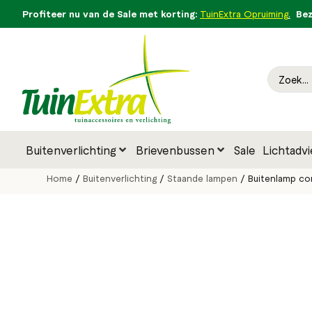
Profiteer nu van de Sale met korting:
Bezo
TuinExtra Opruiming
.
Buitenverlichting
Brievenbussen
Sale
Lichtadvi
Home
/
Buitenverlichting
/
Staande lampen
/ Buitenlamp co