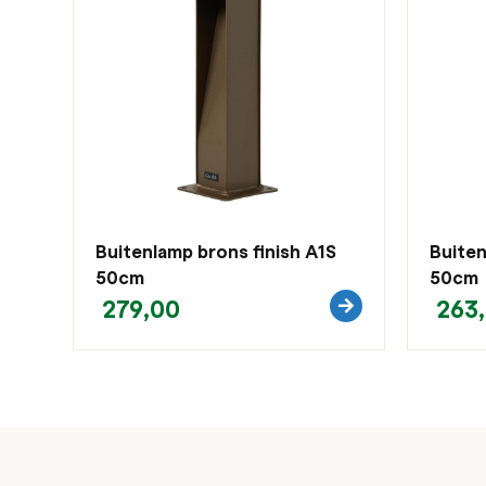
Buitenlamp brons finish A1S
Buite
50cm
50cm
279,00
263