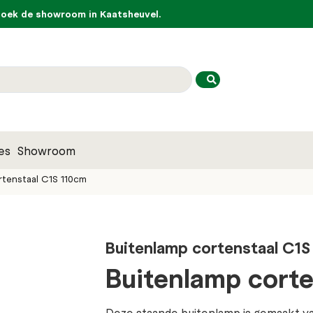
ek de showroom in Kaatsheuvel.
es
Showroom
rtenstaal C1S 110cm
Buitenlamp cortenstaal C1S
Buitenlamp cort
Deze staande buitenlamp is gemaakt va