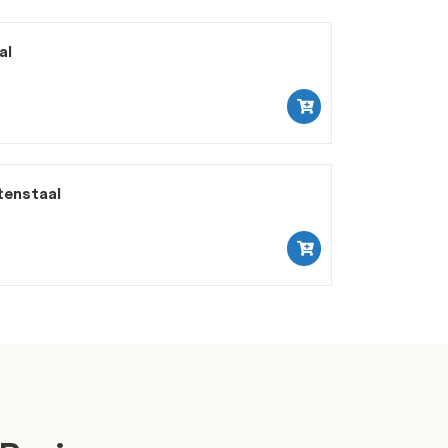
al
tenstaal