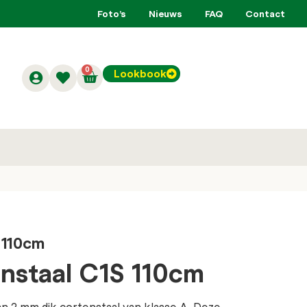
Foto’s
Nieuws
FAQ
Contact
0
Lookbook
 110cm
enstaal C1S 110cm
n 2 mm dik cortenstaal van klasse A. Deze