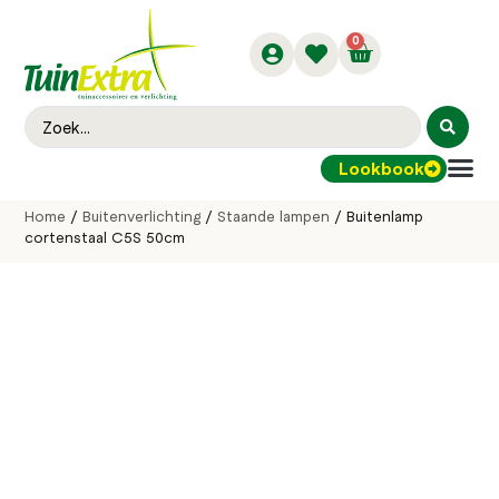
0
Lookbook
Buitenver
Home
/
Buitenverlichting
/
Staande lampen
/ Buitenlamp
cortenstaal C5S 50cm