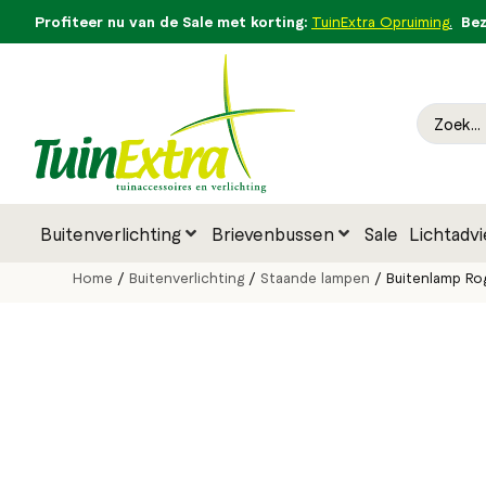
Profiteer nu van de Sale met korting:
Bezo
TuinExtra Opruiming
.
Buitenverlichting
Brievenbussen
Sale
Lichtadvi
Home
/
Buitenverlichting
/
Staande lampen
/ Buitenlamp Ro