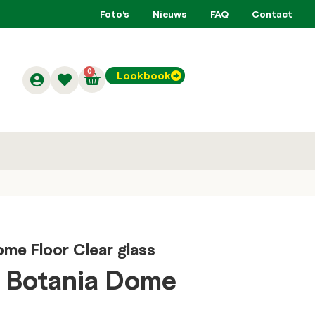
Foto’s
Nieuws
FAQ
Contact
0
Lookbook
ome Floor Clear glass
l Botania Dome