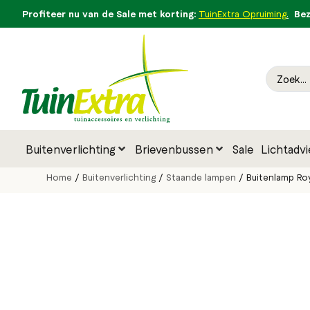
Profiteer nu van de Sale met korting:
Bezo
TuinExtra Opruiming
.
Buitenverlichting
Brievenbussen
Sale
Lichtadvi
Home
/
Buitenverlichting
/
Staande lampen
/ Buitenlamp Roy