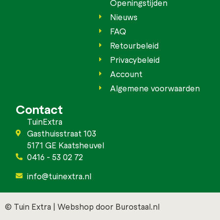
Openingstijden
Nieuws
FAQ
Retourbeleid
Privacybeleid
Account
Algemene voorwaarden
Contact
TuinExtra
Gasthuisstraat 103
5171 GE Kaatsheuvel
0416 - 53 02 72
info@tuinextra.nl
© Tuin Extra | Webshop door Burostaal.nl