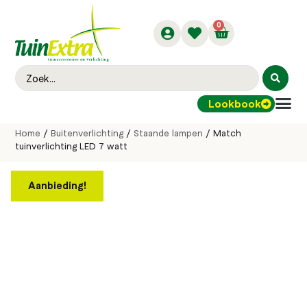
0
Lookbook
Buitenver
Home
/
Buitenverlichting
/
Staande lampen
/ Match
tuinverlichting LED 7 watt
Aanbieding!