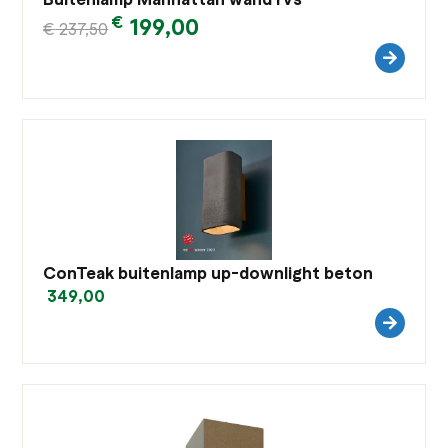
€
199,00
€
237,50
ConTeak buitenlamp up-downlight beton
349,00