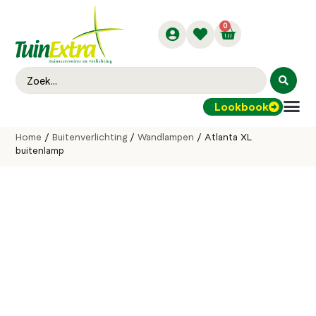
0
Lookbook
Buitenver
Home
/
Buitenverlichting
/
Wandlampen
/ Atlanta XL
buitenlamp