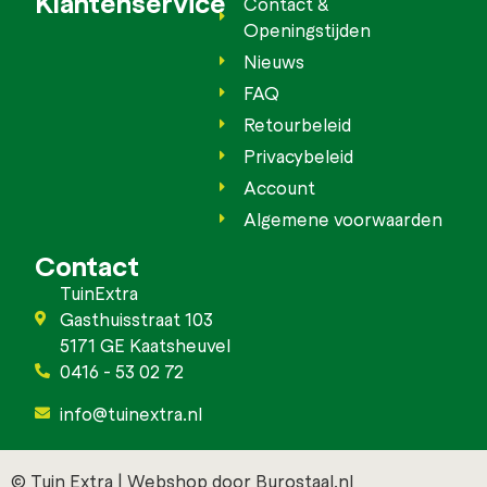
Klantenservice
Contact &
Openingstijden
Nieuws
FAQ
Retourbeleid
Privacybeleid
Account
Algemene voorwaarden
Contact
TuinExtra
Gasthuisstraat 103
5171 GE Kaatsheuvel
0416 - 53 02 72
info@tuinextra.nl
© Tuin Extra | Webshop door Burostaal.nl