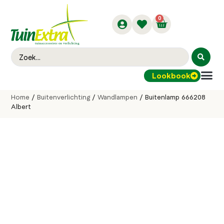
0
Lookbook
Buitenver
Home
/
Buitenverlichting
/
Wandlampen
/ Buitenlamp 666208
Albert