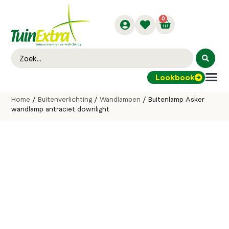
0
Lookbook
Buitenver
Home
/
Buitenverlichting
/
Wandlampen
/ Buitenlamp Asker
wandlamp antraciet downlight