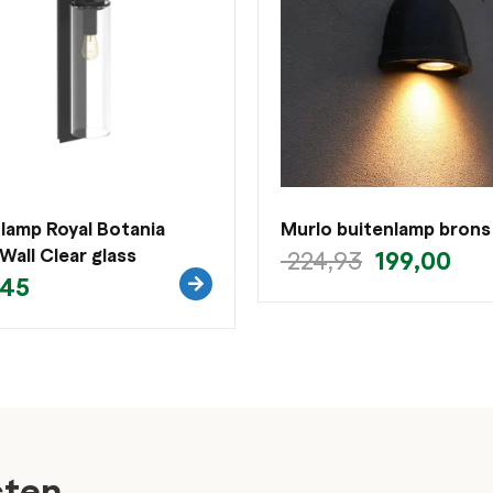
lamp Royal Botania
Murlo buitenlamp brons
all Clear glass
199,00
224,93
,45
cten