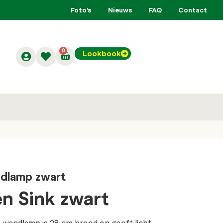
Foto’s
Nieuws
FAQ
Contact
0
Lookbook
ndlamp zwart
n Sink zwart
 wandlamp is 28 cm breed en geeft licht