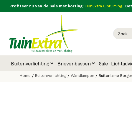
Profiteer nu van de Sale met korting:
Bezo
TuinExtra Opruiming
.
Buitenverlichting
Brievenbussen
Sale
Lichtadvi
Home
/
Buitenverlichting
/
Wandlampen
/ Buitenlamp Berge