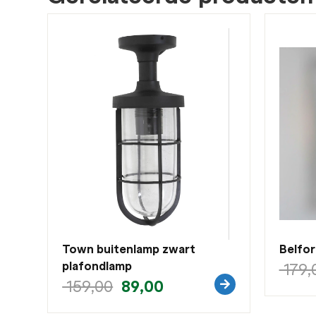
Town buitenlamp zwart
Belfor
plafondlamp
179,
89,00
159,00