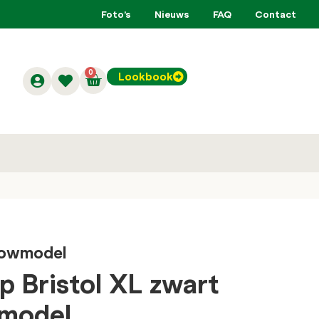
Foto’s
Nieuws
FAQ
Contact
0
Lookbook
showmodel
p Bristol XL zwart
wmodel