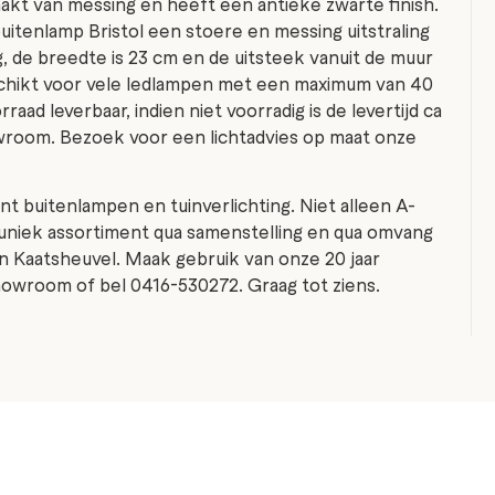
aakt van messing en heeft een antieke zwarte finish.
itenlamp Bristol een stoere en messing uitstraling
g, de breedte is 23 cm en de uitsteek vanuit de muur
eschikt voor vele ledlampen met een maximum van 40
raad leverbaar, indien niet voorradig is de levertijd ca
howroom. Bezoek voor een lichtadvies op maat onze
nt buitenlampen en tuinverlichting. Niet alleen A-
uniek assortiment qua samenstelling en qua omvang
n Kaatsheuvel. Maak gebruik van onze 20 jaar
 showroom of bel 0416-530272. Graag tot ziens.