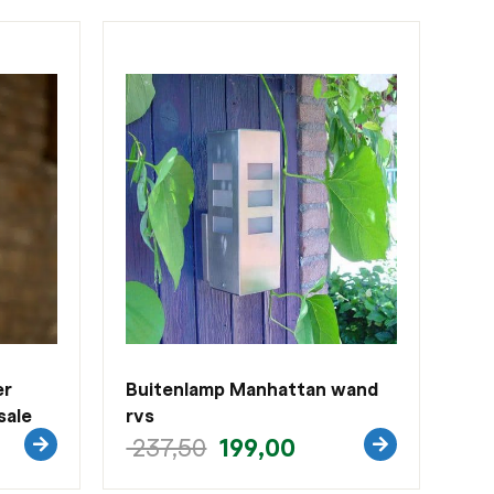
er
Buitenlamp Manhattan wand
sale
rvs
199,00
237,50