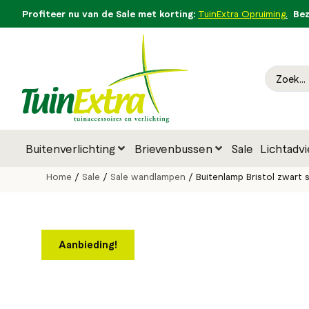
Profiteer nu van de Sale met korting:
Bezo
TuinExtra Opruiming
.
Buitenverlichting
Brievenbussen
Sale
Lichtadvi
Home
/
Sale
/
Sale wandlampen
/ Buitenlamp Bristol zwart
Aanbieding!