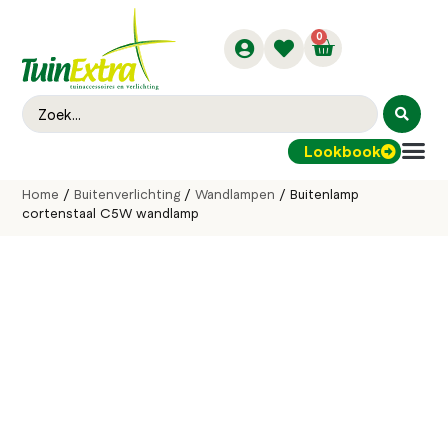
0
Lookbook
Buitenver
Home
/
Buitenverlichting
/
Wandlampen
/ Buitenlamp
cortenstaal C5W wandlamp