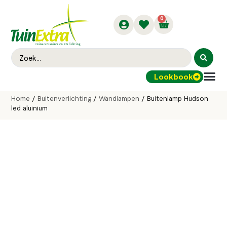
0
Lookbook
Buitenver
Home
/
Buitenverlichting
/
Wandlampen
/ Buitenlamp Hudson
led aluinium