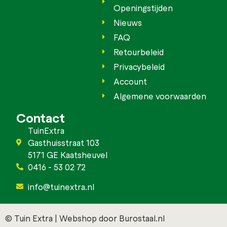
Openingstijden
Nieuws
FAQ
Retourbeleid
Privacybeleid
Account
Algemene voorwaarden
Contact
TuinExtra
Gasthuisstraat 103
5171 GE Kaatsheuvel
0416 - 53 02 72
info@tuinextra.nl
© Tuin Extra | Webshop door Burostaal.nl