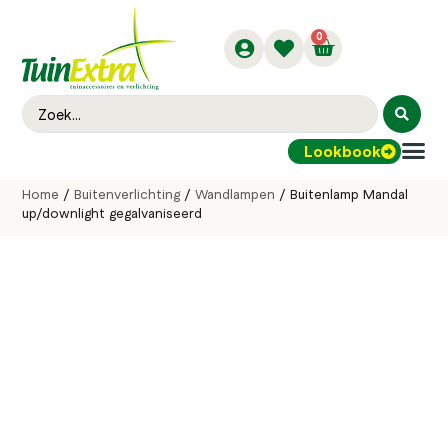
0
Lookbook
Buitenver
Home
/
Buitenverlichting
/
Wandlampen
/ Buitenlamp Mandal
up/downlight gegalvaniseerd