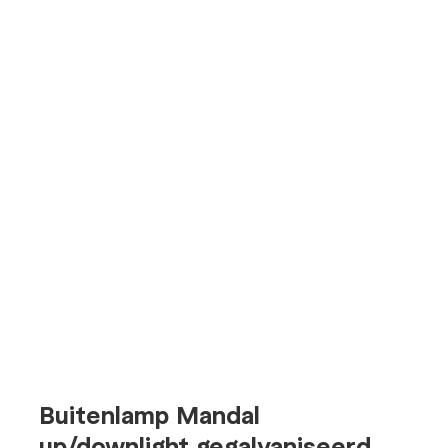
Buitenlamp Mandal
up/downlight gegalvaniseerd