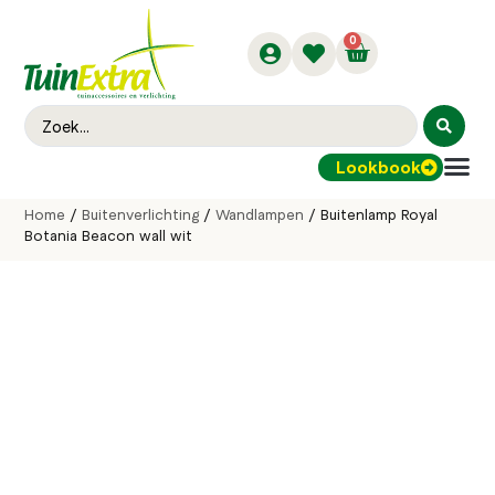
0
Lookbook
Buitenver
Home
/
Buitenverlichting
/
Wandlampen
/ Buitenlamp Royal
Botania Beacon wall wit