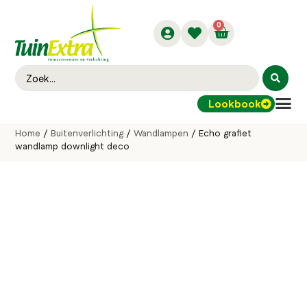
0
Lookbook
Buitenver
Home
/
Buitenverlichting
/
Wandlampen
/ Echo grafiet
wandlamp downlight deco