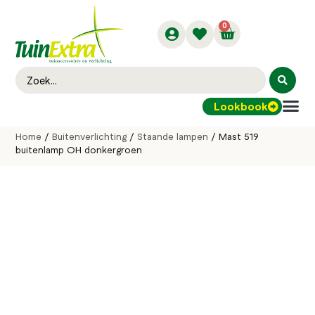
0
Lookbook
Buitenver
Home
/
Buitenverlichting
/
Staande lampen
/ Mast 519
buitenlamp OH donkergroen