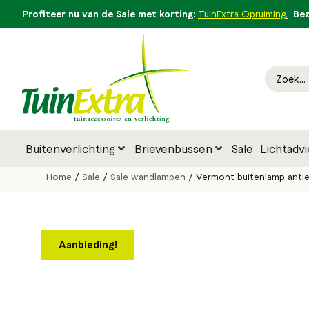
Profiteer nu van de Sale met korting:
Bezo
TuinExtra Opruiming
.
Buitenverlichting
Brievenbussen
Sale
Lichtadvi
Home
/
Sale
/
Sale wandlampen
/ Vermont buitenlamp antie
Aanbieding!