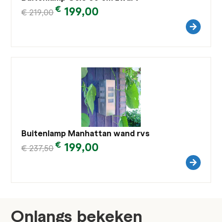
€
199,00
€
219,00
Buitenlamp Manhattan wand rvs
€
199,00
€
237,50
Onlangs bekeken