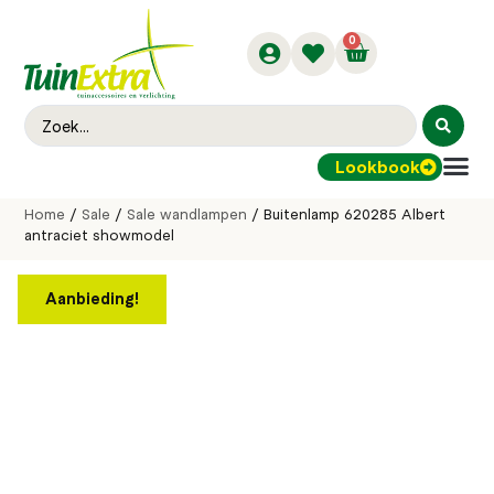
0
Lookbook
Buitenver
Home
/
Sale
/
Sale wandlampen
/ Buitenlamp 620285 Albert
antraciet showmodel
Aanbieding!