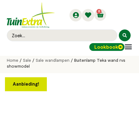
0
Lookbook
Buitenver
Home
/
Sale
/
Sale wandlampen
/ Buitenlamp Teka wand rvs
showmodel
Aanbieding!