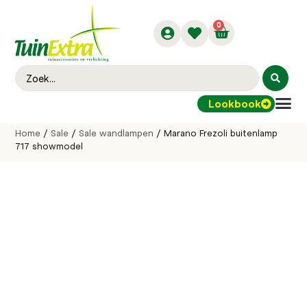
0
Lookbook
Buitenver
Home
/
Sale
/
Sale wandlampen
/ Marano Frezoli buitenlamp
717 showmodel