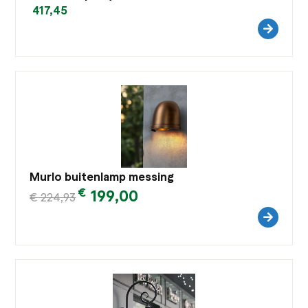
417,45
Murlo buitenlamp messing
€
199,00
€
224,93