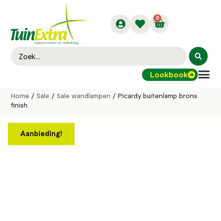
0
Lookbook
Buitenver
Home
/
Sale
/
Sale wandlampen
/ Picardy buitenlamp brons
finish
Aanbieding!