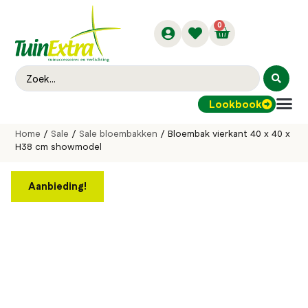
0
Lookbook
Buitenver
Home
/
Sale
/
Sale bloembakken
/ Bloembak vierkant 40 x 40 x
H38 cm showmodel
Aanbieding!