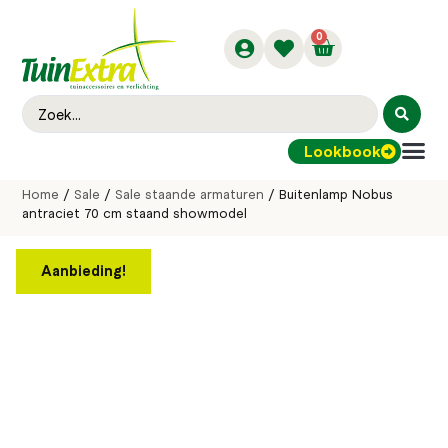
0
Lookbook
Buitenver
Home
/
Sale
/
Sale staande armaturen
/ Buitenlamp Nobus
antraciet 70 cm staand showmodel
Aanbieding!