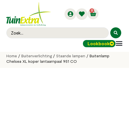
0
Lookbook
Buitenver
Home
/
Buitenverlichting
/
Staande lampen
/ Buitenlamp
Chelsea XL koper lantaarnpaal 951 CO