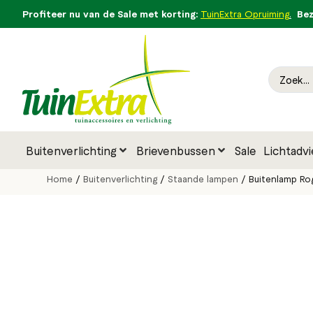
Profiteer nu van de Sale met korting:
Bezo
TuinExtra Opruiming
.
Buitenverlichting
Brievenbussen
Sale
Lichtadvi
Home
/
Buitenverlichting
/
Staande lampen
/ Buitenlamp Roge