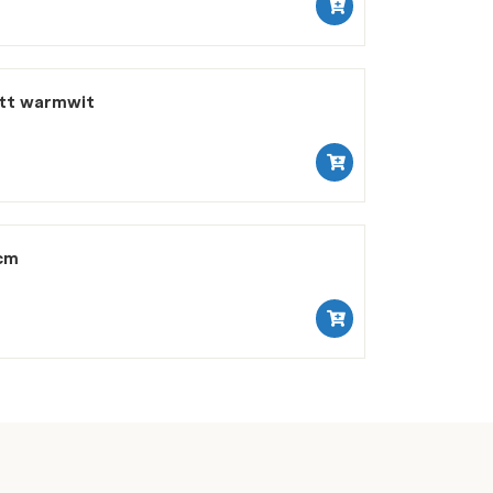
att warmwit
cm