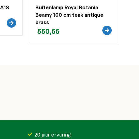
 A1S
Buitenlamp Royal Botania
Beamy 100 cm teak antique
brass
550,55
20 jaar ervaring