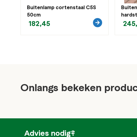
Buitenlamp cortenstaal C5S
Buiten
50cm
hards
182,45
245
Onlangs bekeken produ
Advies nodig?