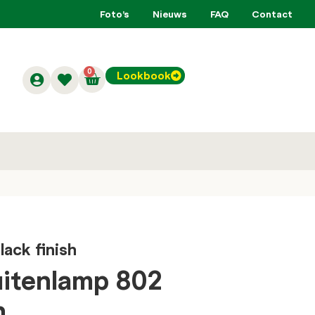
Foto’s
Nieuws
FAQ
Contact
0
Lookbook
lack finish
buitenlamp 802
h