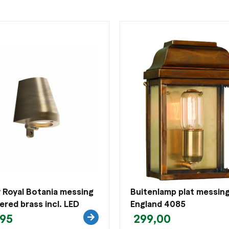
Royal Botania messing
Buitenlamp plat messing
red brass incl. LED
England 4085
95
299,00