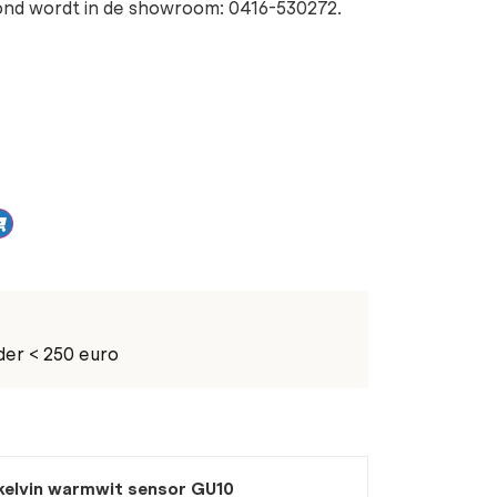
oond wordt in de showroom: 0416-530272.
der < 250 euro
kelvin warmwit sensor GU10