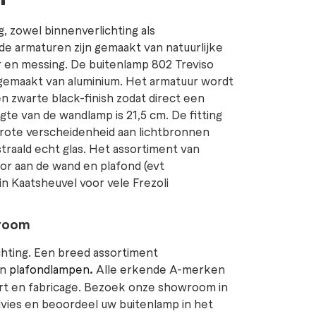
g, zowel binnenverlichting als
 de armaturen zijn gemaakt van natuurlijke
er en messing. De buitenlamp 802 Treviso
 gemaakt van aluminium. Het armatuur wordt
en zwarte black-finish zodat direct een
ogte van de wandlamp is 21,5 cm. De fitting
grote verscheidenheid aan lichtbronnen
straald echt glas. Het assortiment van
oor aan de wand en plafond (evt
 Kaatsheuvel voor vele Frezoli
wroom
lichting. Een breed assortiment
en
plafondlampen
.
Alle erkende A-merken
ort en fabricage. Bezoek onze showroom in
dvies en beoordeel uw buitenlamp in het