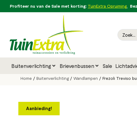
Profiteer nu van de Sale met korting:
Bezo
TuinExtra Opruiming
.
Buitenverlichting
Brievenbussen
Sale
Lichtadvi
Home
/
Buitenverlichting
/
Wandlampen
/ Frezoli Treviso bu
Aanbieding!