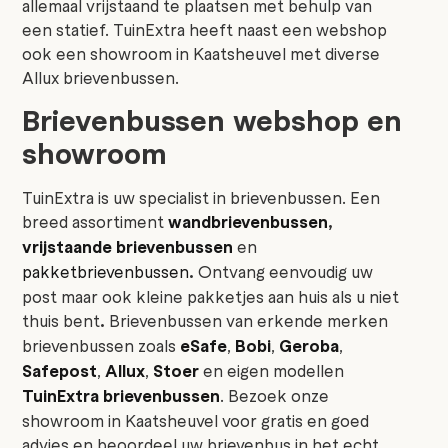
allemaal vrijstaand te plaatsen met behulp van
een statief. TuinExtra heeft naast een webshop
ook een showroom in Kaatsheuvel met diverse
Allux brievenbussen.
Brievenbussen webshop en
showroom
TuinExtra is uw specialist in brievenbussen. Een
breed assortiment
wandbrievenbussen
,
vrijstaande brievenbussen
en
pakketbrievenbussen
.
Ontvang eenvoudig uw
post maar ook kleine pakketjes aan huis als u niet
thuis bent
.
Brievenbussen van erkende merken
brievenbussen zoals
eSafe
,
Bobi
,
Geroba
,
Safepost
,
Allux
,
Stoer
en eigen modellen
TuinExtra brievenbussen
. Bezoek onze
showroom in Kaatsheuvel voor gratis en goed
advies en beoordeel uw brievenbus in het echt.