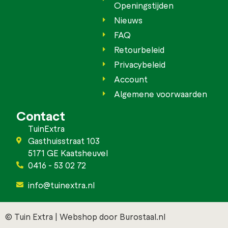
Openingstijden
Nieuws
FAQ
Retourbeleid
Privacybeleid
Account
Algemene voorwaarden
Contact
TuinExtra
Gasthuisstraat 103
5171 GE Kaatsheuvel
0416 - 53 02 72
info@tuinextra.nl
© Tuin Extra | Webshop door Burostaal.nl