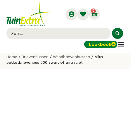
0
Lookbook
Buitenver
Home
/
Brievenbussen
/
Wandbrievenbussen
/ Allux
pakketbrievenbus 500 zwart of antraciet