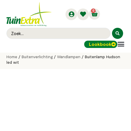
0
Lookbook
Buitenver
Home
/
Buitenverlichting
/
Wandlampen
/ Buitenlamp Hudson
led wit