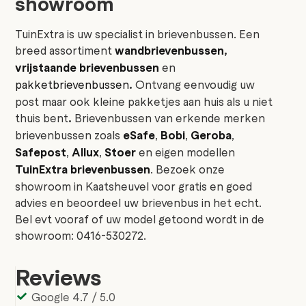
showroom
TuinExtra is uw specialist in brievenbussen. Een
breed assortiment
wandbrievenbussen
,
vrijstaande brievenbussen
en
pakketbrievenbussen
.
Ontvang eenvoudig uw
post maar ook kleine pakketjes aan huis als u niet
thuis bent
.
Brievenbussen van erkende merken
brievenbussen zoals
eSafe
,
Bobi
,
Geroba
,
Safepost
,
Allux
,
Stoer
en eigen modellen
TuinExtra brievenbussen
. Bezoek onze
showroom in Kaatsheuvel voor gratis en goed
advies en beoordeel uw brievenbus in het echt.
Bel evt vooraf of uw model getoond wordt in de
showroom: 0416-530272.
Reviews
Google 4.7 / 5.0