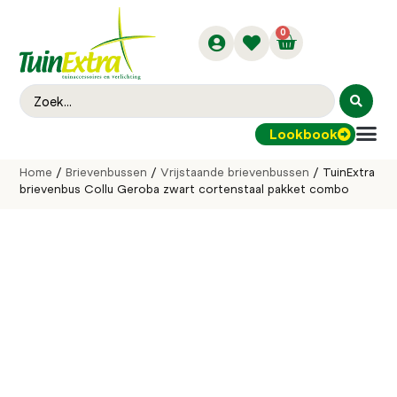
0
Lookbook
Buitenver
Home
/
Brievenbussen
/
Vrijstaande brievenbussen
/ TuinExtra
brievenbus Collu Geroba zwart cortenstaal pakket combo